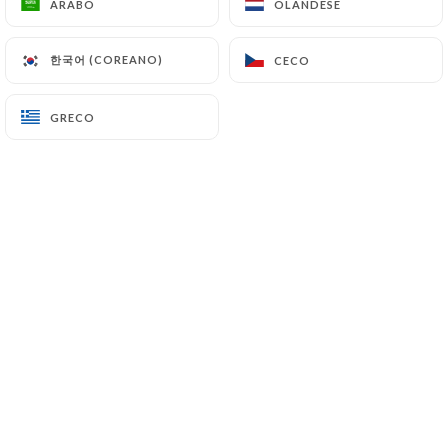
ARABO
ARABO
OLANDESE
OLANDESE
한국어 (COREANO)
한국어 (COREANO)
CECO
CECO
Sébastien C. ha lasciato una
S
recensione
GRECO
GRECO
5/5
Emplacement idéal après un spectacle au
Dôme de Paris. Cuisine simple et
délicieuse. Rien a redire sur le service.
22/06/2026
•
05:09
Varela-Villegas V. ha lasciato una
V
recensione
5/5
Nice, clean and very good dishes. Service
excellent, prices super fair!
10/02/2026
•
09:42