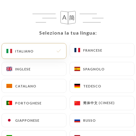
IT
MENU
Seleziona la tua lingua:
Seleziona la tua lingua:
FRANCESE
FRANCESE
ITALIANO
ITALIANO
/
PAGINA INIZIALE
RECENSIONI
Recensioni
INGLESE
INGLESE
SPAGNOLO
SPAGNOLO
CATALANO
CATALANO
TEDESCO
TEDESCO
简体中文 (CINESE)
简体中文 (CINESE)
PORTOGHESE
PORTOGHESE
77 recensioni su Uniiti
4 / 5
GIAPPONESE
GIAPPONESE
RUSSO
RUSSO
Recensioni autentiche e verificate al 100%.