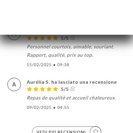
Un bon repas avant un bon spectacle
24/02/2025
•
12:48
Mary C. ha lasciato una recensione
M
5/5
Personnel courtois, aimable, souriant.
Rapport, qualité, prix au top.
15/02/2025
•
09:38
Aurélia S. ha lasciato una recensione
A
5/5
Repas de qualité et accueil chaleureux.
09/02/2025
•
04:55
VEDI PIÙ RECENSIONI