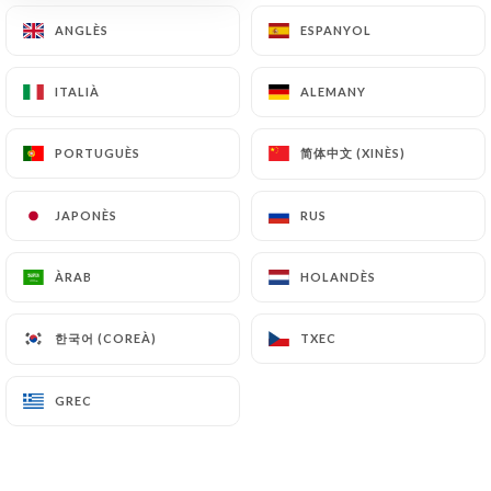
5.00€
8.00€
ANGLÈS
ANGLÈS
ESPANYOL
ESPANYOL
Heineken 5°
ITALIÀ
ITALIÀ
ALEMANY
ALEMANY
4.50€
7.00€
简体中文 (XINÈS)
简体中文 (XINÈS)
PORTUGUÈS
PORTUGUÈS
Cadette IPA 6°
Bière Made in France
JAPONÈS
JAPONÈS
RUS
RUS
5.00€
8.00€
ÀRAB
ÀRAB
HOLANDÈS
HOLANDÈS
Bière du mois
5.00€
8.00€
한국어 (COREÀ)
한국어 (COREÀ)
TXEC
TXEC
Panaché
5.00€
8.00€
GREC
GREC
Monaco
5.00€
8.00€