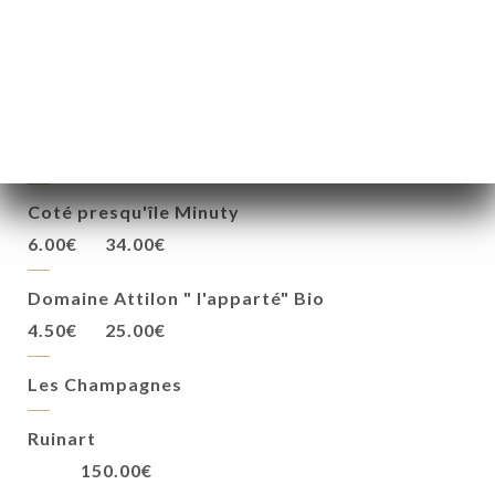
7.00€
38.00€
Petit Chablis- AOP Seigneurie de la Magdeleine
6.00€
34.00€
Les Vins Rosés
Coté presqu'île Minuty
6.00€
34.00€
Domaine Attilon " l'apparté" Bio
4.50€
25.00€
Les Champagnes
Ruinart
150.00€