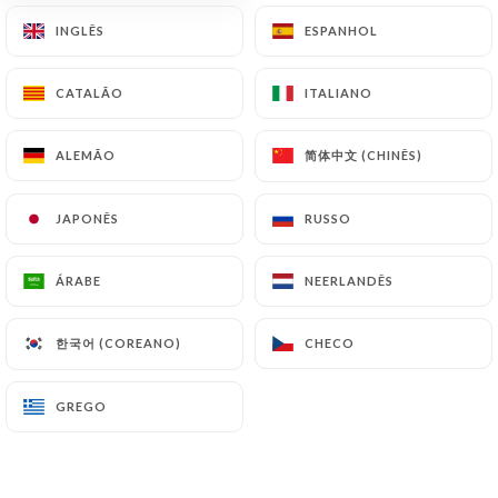
5.00€
8.00€
INGLÊS
INGLÊS
ESPANHOL
ESPANHOL
Heineken 5°
CATALÃO
CATALÃO
ITALIANO
ITALIANO
4.50€
7.00€
简体中文 (CHINÊS)
简体中文 (CHINÊS)
ALEMÃO
ALEMÃO
Cadette IPA 6°
Bière Made in France
JAPONÊS
JAPONÊS
RUSSO
RUSSO
5.00€
8.00€
ÁRABE
ÁRABE
NEERLANDÊS
NEERLANDÊS
Bière du mois
5.00€
8.00€
한국어 (COREANO)
한국어 (COREANO)
CHECO
CHECO
Panaché
5.00€
8.00€
GREGO
GREGO
Monaco
5.00€
8.00€