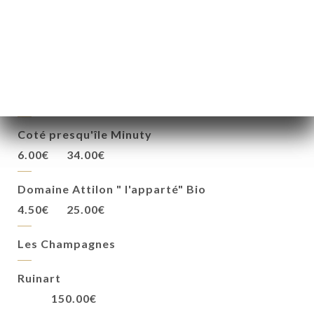
7.00€
38.00€
Petit Chablis- AOP Seigneurie de la Magdeleine
6.00€
34.00€
Les Vins Rosés
Coté presqu'île Minuty
6.00€
34.00€
Domaine Attilon " l'apparté" Bio
4.50€
25.00€
Les Champagnes
Ruinart
150.00€